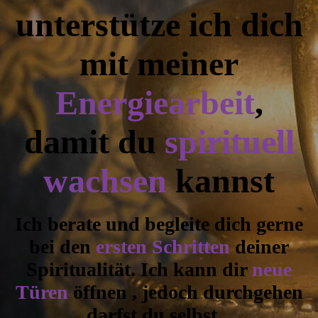
unterstütze ich dich
mit meiner
Energiearbeit
,
damit du
spirituell
wachsen
kannst
Ich berate und begleite dich gerne
bei den
ersten Schritten
deiner
Spiritualität. Ich kann dir
neue
Türen
öffnen , jedoch durchgehen
darfst du selbst...