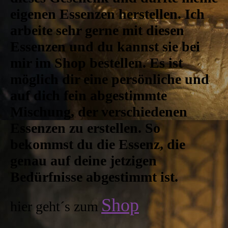
eigenen Essenzen herstellen. Ich
arbeite sehr gerne mit diesen
Essenzen und du kannst sie bei
mir im Shop bestellen. Es ist
möglich dir eine persönliche und
auf dich fein abgestimmte
Mischung, der verschiedenen
Essenzen zu erstellen. So
bekommst du die Essenz, die
genau auf deine jetzigen
Bedürfnisse abgestimmt ist.
Shop
hier geht´s zum