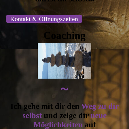
Kontakt & Öffnungszeiten
Coaching
~
Ich gehe mit dir den
Weg zu dir
selbst
und zeige dir
neue
Möglichkeiten
auf