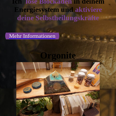
Ich
löse Blockaden
in deinem
Energiesystem und
aktiviere
deine Selbstheilungskräfte
Mehr Informationen
Orgonite