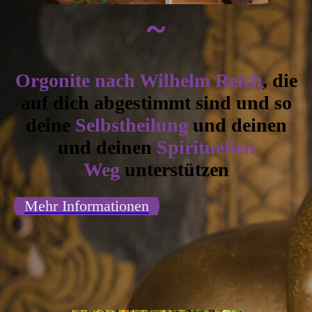
~
Orgonite nach Wilhelm Reich
, die
auf dich abgestimmt sind und so
deine
Selbstheilung
und deinen
und deinen
Spirituellen
Weg
unterstützen
Mehr Informationen