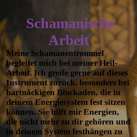
Schamanische
Arbeit
Meine Schamanentrommel
begleitet mich bei meiner Heil-
Arbeit. Ich greife gerne auf dieses
Instrument zurück, besonders bei
hartnäckigen Blockaden, die in
deinem Energiesystem fest sitzen
können. Sie hilft mir Energien,
die nicht mehr zu dir gehören und
in deinem System festhängen zu