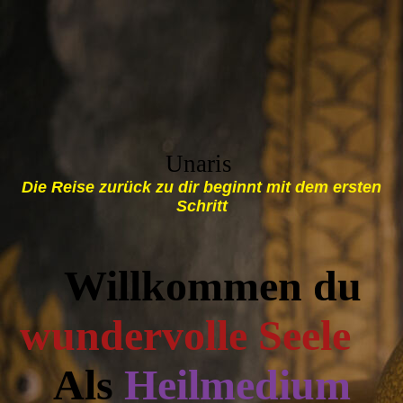
U
naris
Die Reise zurück zu dir beginnt mit dem ersten
Schritt
Willkommen du
wundervolle Seele
Als
Heilmedium