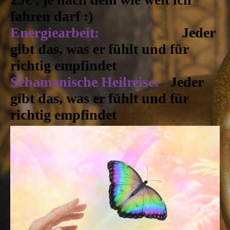
fahren darf :)
Energiearbeit:
Jeder
gibt das, was er fühlt und für
richtig empfindet
Schamanische Heilreise:
Jeder
gibt das, was er fühlt und für
richtig empfindet