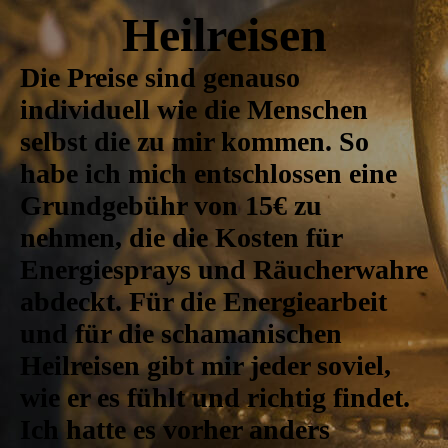
Heilreisen
Die Preise sind genauso
individuell wie die Menschen
selbst die zu mir kommen. So
habe ich mich entschlossen eine
Grundgebühr von 15€ zu
nehmen, die die Kosten für
Energiesprays und Räucherwahre
abdeckt. Für die Energiearbeit
und für die schamanischen
Heilreisen gibt mir jeder soviel,
wie er es fühlt und richtig findet.
Ich hatte es vorher anders