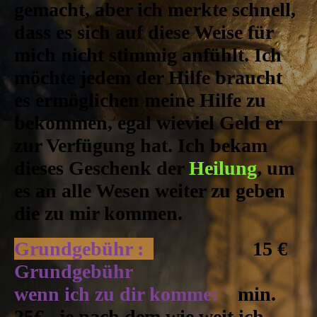
gemacht, aber ich merkte schnell,
dass es sich auf diese Weise für
mich nicht stimmig anfühlt. Ich
möchte jedem der Hilfe braucht
es ermöglichen meine Hilfe zu
bekommen, egal wieviel Geld er
zur Verfügung hat. Ich bekam
dieses Geschenk der
Heilung
, um
es an alle Wesen weiter zu geben
die zu mir kommen.
Grundgebühr :
15 €
Grundgebühr
wenn ich zu dir komme:
min.
25€ , je nach dem wie weit ich