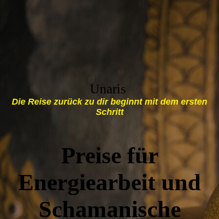
U
naris
Die Reise zurück zu dir beginnt mit dem ersten
Schritt
Preise für
Energiearbeit und
Schamanische